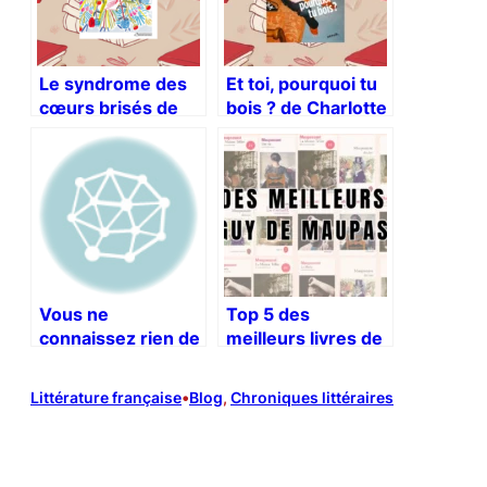
Le syndrome des
Et toi, pourquoi tu
cœurs brisés de
bois ? de Charlotte
Salomé Baudino
Peyronnet
Vous ne
Top 5 des
connaissez rien de
meilleurs livres de
moi de Julie
Guy de
Héraclès
Maupassant
Littérature française
•
Blog
, 
Chroniques littéraires