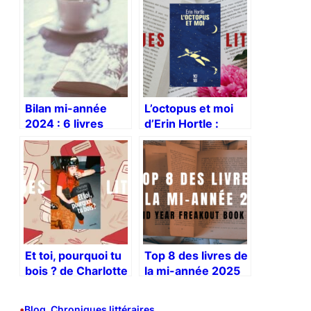
Bilan mi-année
L’octopus et moi
2024 : 6 livres
d’Erin Hortle :
marquants, et un
entre poésie et
bonus
résilience
Et toi, pourquoi tu
Top 8 des livres de
bois ? de Charlotte
la mi-année 2025
Peyronnet
•
Blog
, 
Chroniques littéraires